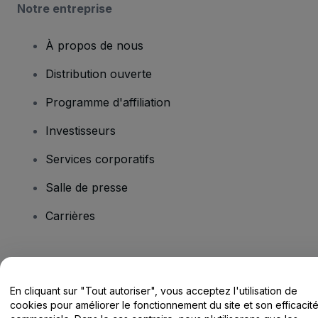
Notre entreprise
À propos de nous
Distribution ouverte
Programme d'affiliation
Investisseurs
Services corporatifs
Salle de presse
Carrières
Vous avez des questions ?
En cliquant sur "Tout autoriser", vous acceptez l'utilisation de
Centre d'assistance / Nous contacter
cookies pour améliorer le fonctionnement du site et son efficacit