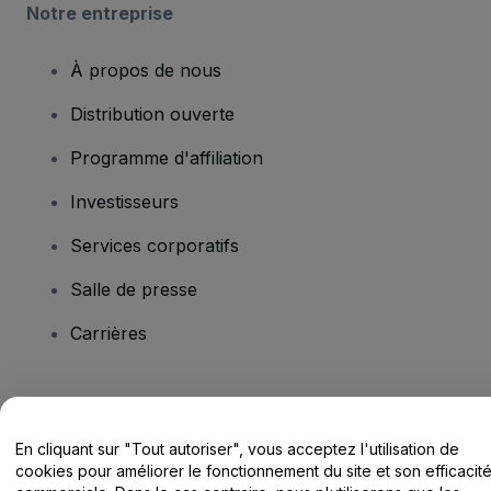
Notre entreprise
À propos de nous
Distribution ouverte
Programme d'affiliation
Investisseurs
Services corporatifs
Salle de presse
Carrières
Vous avez des questions ?
En cliquant sur "Tout autoriser", vous acceptez l'utilisation de
Centre d'assistance / Nous contacter
cookies pour améliorer le fonctionnement du site et son efficacit