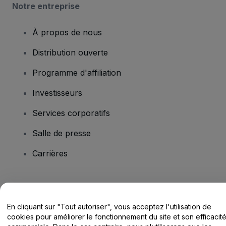
Notre entreprise
À propos de nous
Distribution ouverte
Programme d'affiliation
Investisseurs
Services corporatifs
Salle de presse
Carrières
Vous avez des questions ?
En cliquant sur "Tout autoriser", vous acceptez l'utilisation de
Centre d'assistance / Nous contacter
cookies pour améliorer le fonctionnement du site et son efficacit