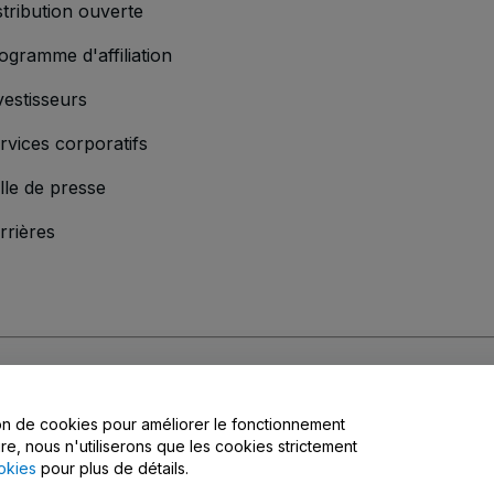
stribution ouverte
ogramme d'affiliation
vestisseurs
rvices corporatifs
lle de presse
rrières
s
, la
Politique de confidentialité
, la
Politique en matière de cookies
et la
Poli
tion de cookies pour améliorer le fonctionnement
matière de confidentialité
ire, nous n'utiliserons que les cookies strictement
okies
pour plus de détails.