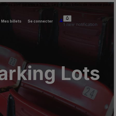
onfirmés sont
garantis à 100 %
. Le prix des billets de revente peut
Mes billets
Se connecter
1 new notification
arking Lots