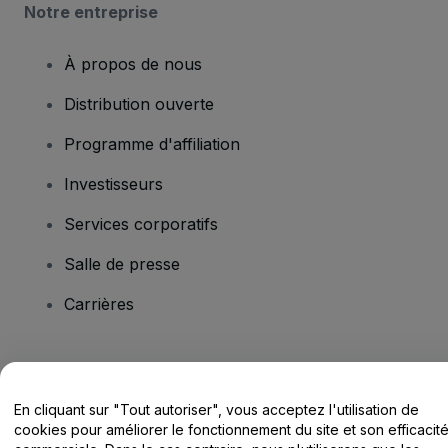
Notre entreprise
À propos de nous
Distribution ouverte
Programme d'affiliation
Investisseurs
Services corporatifs
Salle de presse
Carrières
Vous avez des questions ?
En cliquant sur "Tout autoriser", vous acceptez l'utilisation de
Centre d'assistance / Nous contacter
cookies pour améliorer le fonctionnement du site et son efficacit