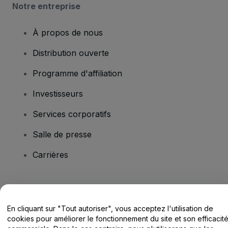
Notre entreprise
À propos de nous
Distribution ouverte
Programme d'affiliation
Investisseurs
Services corporatifs
Salle de presse
Carrières
Vous avez des questions ?
En cliquant sur "Tout autoriser", vous acceptez l'utilisation de
Centre d'assistance / Nous contacter
cookies pour améliorer le fonctionnement du site et son efficacit