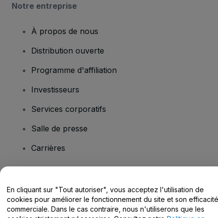
Notre entreprise
À propos de nous
Distribution ouverte
Programme d'affiliation
Investisseurs
Services corporatifs
Salle de presse
Carrières
Vous avez des questions ?
En cliquant sur "Tout autoriser", vous acceptez l'utilisation de
cookies pour améliorer le fonctionnement du site et son efficacit
Centre d'assistance / Nous contacter
commerciale. Dans le cas contraire, nous n'utiliserons que les