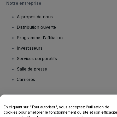
Notre entreprise
À propos de nous
Distribution ouverte
Programme d'affiliation
Investisseurs
Services corporatifs
Salle de presse
Carrières
Vous avez des questions ?
En cliquant sur "Tout autoriser", vous acceptez l'utilisation de
Centre d'assistance / Nous contacter
cookies pour améliorer le fonctionnement du site et son efficacit