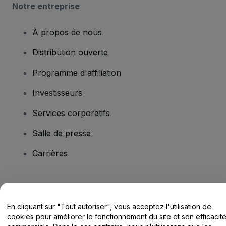
Notre entreprise
À propos de nous
Distribution ouverte
Programme d'affiliation
Investisseurs
Services corporatifs
Salle de presse
Carrières
Vous avez des questions ?
En cliquant sur "Tout autoriser", vous acceptez l'utilisation de
Centre d'assistance / Nous contacter
cookies pour améliorer le fonctionnement du site et son efficacit