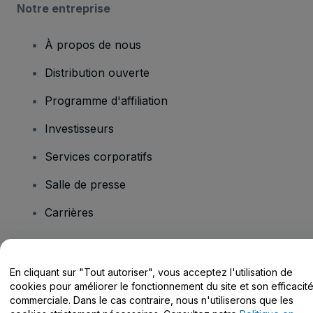
Notre entreprise
À propos de nous
Distribution ouverte
Programme d'affiliation
Investisseurs
Services corporatifs
Salle de presse
Carrières
Vous avez des questions ?
En cliquant sur "Tout autoriser", vous acceptez l'utilisation de
cookies pour améliorer le fonctionnement du site et son efficacit
Centre d'assistance / Nous contacter
commerciale. Dans le cas contraire, nous n'utiliserons que les