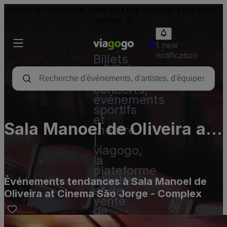
Le prix de revente des billets peut être supérieur à leur valeur
nominale.
1 new
notification
Billets
- Billet
pour
concerts,
événements
sportifs
et
Sala Manoel de Oliveira at
théâtre
|
Cinema São Jorge -
viagogo,
la
Complex
plateforme
d'achat
Événements tendances à Sala Manoel de
et de
Oliveira at Cinema São Jorge - Complex
vente
de
billets