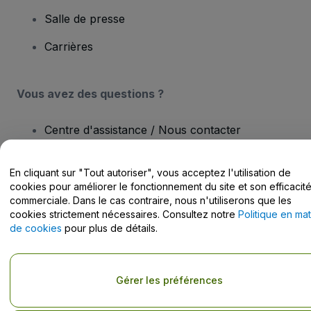
Salle de presse
Carrières
Vous avez des questions ?
Centre d'assistance / Nous contacter
En cliquant sur "Tout autoriser", vous acceptez l'utilisation de
cookies pour améliorer le fonctionnement du site et son efficacit
commerciale. Dans le cas contraire, nous n'utiliserons que les
Copyright © viagogo GmbH 2026
Informations sur l'entreprise
cookies strictement nécessaires. Consultez notre
Politique en mat
En utilisant ce site web, vous acceptez les
Conditions générales
, la
de cookies
pour plus de détails.
Politique de confidentialité
, la
Politique en matière de cookies
et la
Politique de confidentialité pour les appareils mobiles
Do Not Share My Personal Information/Your Privacy Choices
Gérer les préférences