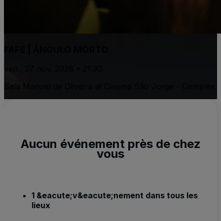
FAFE | ÂNGULO MORTO
ven., 27 nov. 2026 • 21:30
Sala Manoel de Oliveira at Cinema São Jorge - Complex
Aucun événement près de chez
vous
1 &eacute;v&eacute;nement dans tous les
lieux