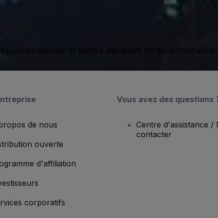
issiez acheter et vendre des billets en toute confiance.
ntreprise
Vous avez des questions 
propos de nous
Centre d'assistance /
contacter
stribution ouverte
ogramme d'affiliation
vestisseurs
rvices corporatifs