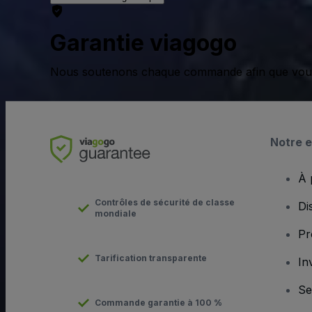
Garantie viagogo
Nous soutenons chaque commande afin que vous pu
Notre e
À 
Contrôles de sécurité de classe
Di
mondiale
Pr
Tarification transparente
In
Se
Commande garantie à 100 %