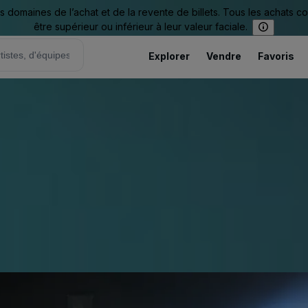
omaines de l’achat et de la revente de billets. Tous les achats c
être supérieur ou inférieur à leur valeur faciale.
Explorer
Vendre
Favoris