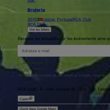
mar.
Brujeria
20:00
Lisboa, Portugal
RCA Club
RCA Club
Voir les billets
Recevez les actualités sur les événements ainsi q
Adresse
e-
mail
Je m’inscris
En vous connectant ou en créant un compte, vous acc
RCA Club
-
R. João Saraiva 18, 1700-249, Lisboa
Copier
Ouvrir dans Google Maps