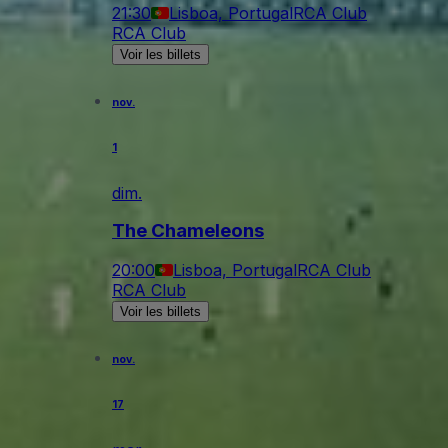
21:30
Lisboa, Portugal
RCA Club
RCA Club
Voir les billets
nov.
1
dim.
The Chameleons
20:00
Lisboa, Portugal
RCA Club
RCA Club
Voir les billets
nov.
17