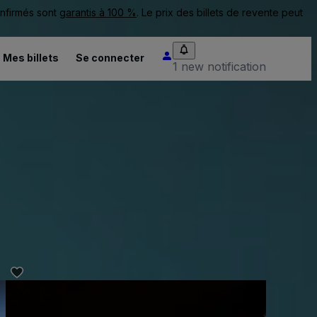
onfirmés sont
garantis à 100 %
. Le prix des billets de revente peut
Mes billets
Se connecter
1 new notification