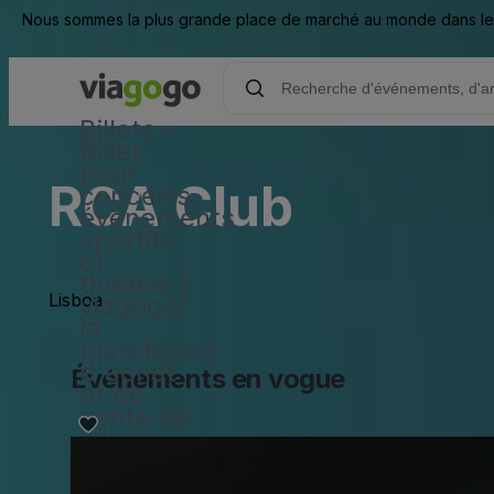
Nous sommes la plus grande place de marché au monde dans les d
Billets -
Billet
pour
RCA Club
concerts,
événements
sportifs
et
théâtre |
Lisboa
viagogo,
la
plateforme
d'achat
Événements en vogue
et de
vente de
billets