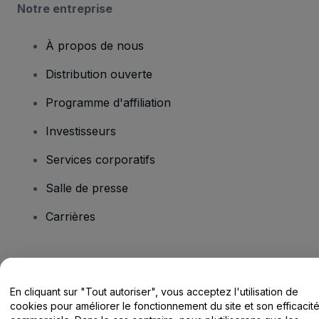
Notre entreprise
À propos de nous
Distribution ouverte
Programme d'affiliation
Investisseurs
Services corporatifs
Salle de presse
Carrières
Vous avez des questions ?
En cliquant sur "Tout autoriser", vous acceptez l'utilisation de
Centre d'assistance / Nous contacter
cookies pour améliorer le fonctionnement du site et son efficacit