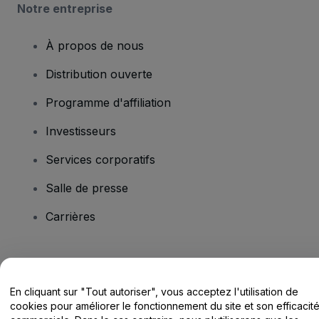
Notre entreprise
À propos de nous
Distribution ouverte
Programme d'affiliation
Investisseurs
Services corporatifs
Salle de presse
Carrières
Vous avez des questions ?
En cliquant sur "Tout autoriser", vous acceptez l'utilisation de
Centre d'assistance / Nous contacter
cookies pour améliorer le fonctionnement du site et son efficacit