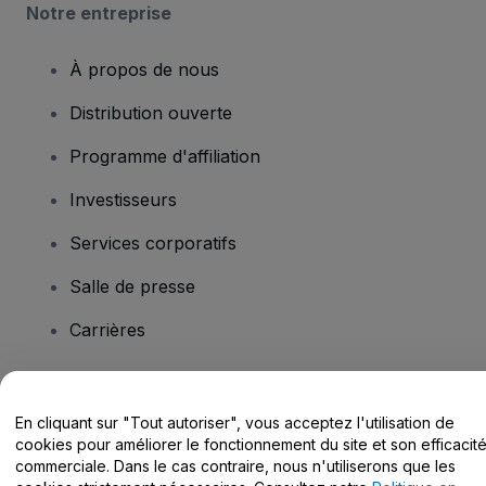
Notre entreprise
À propos de nous
Distribution ouverte
Programme d'affiliation
Investisseurs
Services corporatifs
Salle de presse
Carrières
Vous avez des questions ?
En cliquant sur "Tout autoriser", vous acceptez l'utilisation de
cookies pour améliorer le fonctionnement du site et son efficacit
Centre d'assistance / Nous contacter
commerciale. Dans le cas contraire, nous n'utiliserons que les