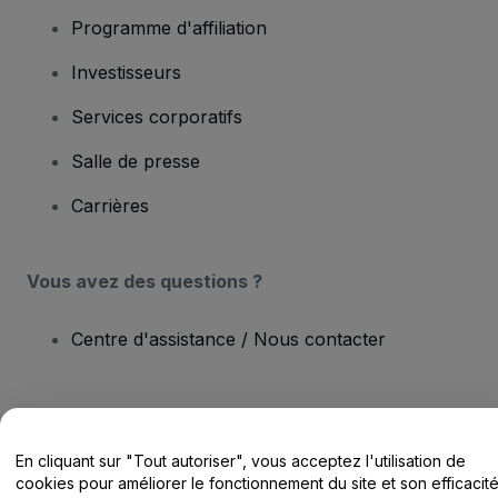
Programme d'affiliation
Investisseurs
Services corporatifs
Salle de presse
Carrières
Vous avez des questions ?
Centre d'assistance / Nous contacter
En cliquant sur "Tout autoriser", vous acceptez l'utilisation de
Copyright © viagogo GmbH 2026
Informations sur l'entreprise
cookies pour améliorer le fonctionnement du site et son efficacit
En utilisant ce site web, vous acceptez les
Conditions générales
, la