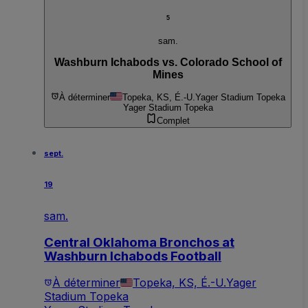
5
sam.
Washburn Ichabods vs. Colorado School of
Mines
À déterminer
Topeka, KS, É.-U.
Yager Stadium Topeka
Yager Stadium Topeka
Complet
sept.
19
sam.
Central Oklahoma Bronchos at
Washburn Ichabods Football
À déterminer
Topeka, KS, É.-U.
Yager
Stadium Topeka