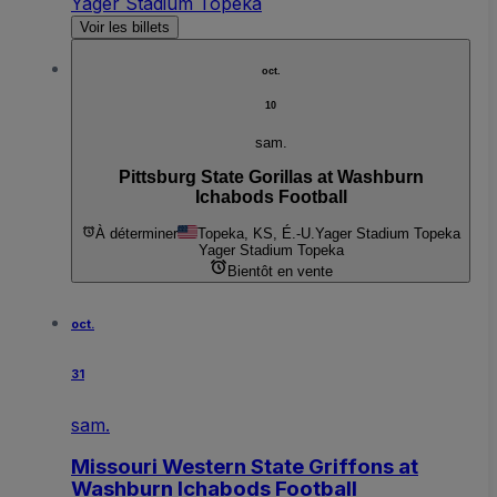
Yager Stadium Topeka
Voir les billets
oct.
10
sam.
Pittsburg State Gorillas at Washburn
Ichabods Football
À déterminer
Topeka, KS, É.-U.
Yager Stadium Topeka
Yager Stadium Topeka
Bientôt en vente
oct.
31
sam.
Missouri Western State Griffons at
Washburn Ichabods Football