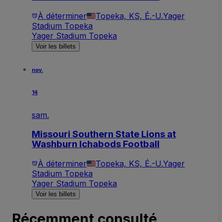
À déterminer
Topeka, KS, É.-U.
Yager
Stadium Topeka
Yager Stadium Topeka
Voir les billets
nov.
14
sam.
Missouri Southern State Lions at
Washburn Ichabods Football
À déterminer
Topeka, KS, É.-U.
Yager
Stadium Topeka
Yager Stadium Topeka
Voir les billets
Récemment consulté