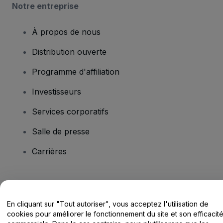
Notre entreprise
À propos de nous
Distribution ouverte
Programme d'affiliation
Investisseurs
Services corporatifs
Salle de presse
Carrières
Vous avez des questions ?
En cliquant sur "Tout autoriser", vous acceptez l'utilisation de
Centre d'assistance / Nous contacter
cookies pour améliorer le fonctionnement du site et son efficacit