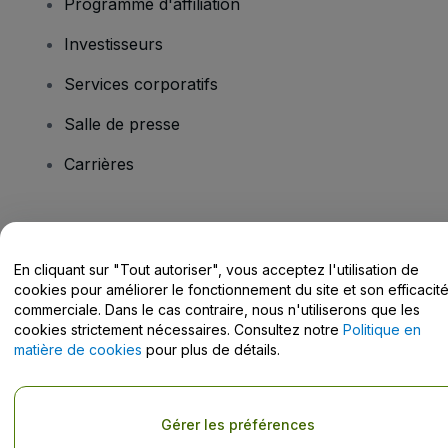
Programme d'affiliation
Investisseurs
Services corporatifs
Salle de presse
Carrières
Vous avez des questions ?
En cliquant sur "Tout autoriser", vous acceptez l'utilisation de
Centre d'assistance / Nous contacter
cookies pour améliorer le fonctionnement du site et son efficacit
commerciale. Dans le cas contraire, nous n'utiliserons que les
cookies strictement nécessaires. Consultez notre
Politique en
matière de cookies
pour plus de détails.
Copyright © viagogo GmbH 2026
Informations sur l'entreprise
En utilisant ce site web, vous acceptez les
Conditions générales
, la
Gérer les préférences
Politique de confidentialité
, la
Politique en matière de cookies
et la
Politique de confidentialité pour les appareils mobiles