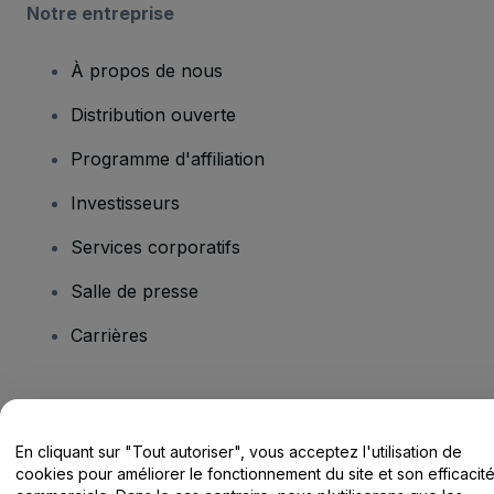
Notre entreprise
À propos de nous
Distribution ouverte
Programme d'affiliation
Investisseurs
Services corporatifs
Salle de presse
Carrières
Vous avez des questions ?
En cliquant sur "Tout autoriser", vous acceptez l'utilisation de
Centre d'assistance / Nous contacter
cookies pour améliorer le fonctionnement du site et son efficacit