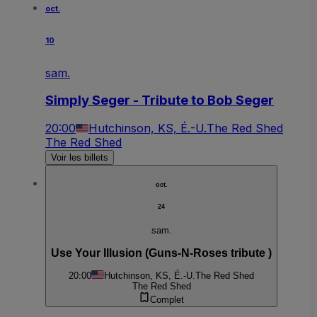
oct.
10
sam.
Simply Seger - Tribute to Bob Seger
20:00
Hutchinson, KS, É.-U.
The Red Shed
The Red Shed
Voir les billets
oct.
24
sam.
Use Your Illusion (Guns-N-Roses tribute )
20:00
Hutchinson, KS, É.-U.
The Red Shed
The Red Shed
Complet