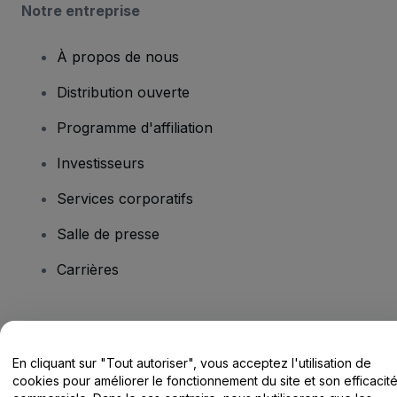
Notre entreprise
À propos de nous
Distribution ouverte
Programme d'affiliation
Investisseurs
Services corporatifs
Salle de presse
Carrières
Vous avez des questions ?
En cliquant sur "Tout autoriser", vous acceptez l'utilisation de
Centre d'assistance / Nous contacter
cookies pour améliorer le fonctionnement du site et son efficacit