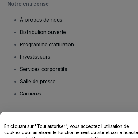
Notre entreprise
À propos de nous
Distribution ouverte
Programme d'affiliation
Investisseurs
Services corporatifs
Salle de presse
Carrières
Vous avez des questions ?
En cliquant sur "Tout autoriser", vous acceptez l'utilisation de
Centre d'assistance / Nous contacter
cookies pour améliorer le fonctionnement du site et son efficacit