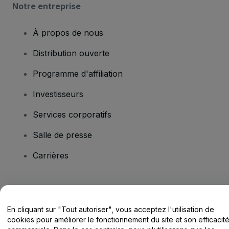
Notre entreprise
À propos de nous
Distribution ouverte
Programme d'affiliation
Investisseurs
Services corporatifs
Salle de presse
Carrières
Vous avez des questions ?
En cliquant sur "Tout autoriser", vous acceptez l'utilisation de
Centre d'assistance / Nous contacter
cookies pour améliorer le fonctionnement du site et son efficacit