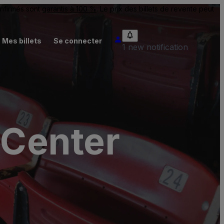
onfirmés sont
garantis à 100 %
. Le prix des billets de revente peut
Mes billets
Se connecter
1 new notification
 Center