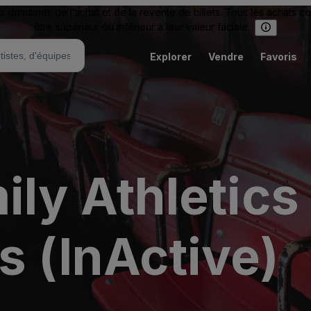
omaines de l’achat et de la revente de billets. Tous les achats c
être supérieur ou inférieur à leur valeur faciale.
Explorer
Vendre
Favoris
ily Athletics
s (InActive)