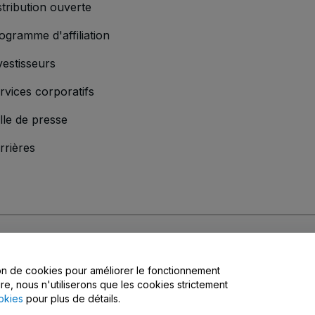
stribution ouverte
ogramme d'affiliation
vestisseurs
rvices corporatifs
lle de presse
rrières
s
, la
Politique de confidentialité
, la
Politique en matière de cookies
et la
Poli
tion de cookies pour améliorer le fonctionnement
matière de confidentialité
ire, nous n'utiliserons que les cookies strictement
okies
pour plus de détails.