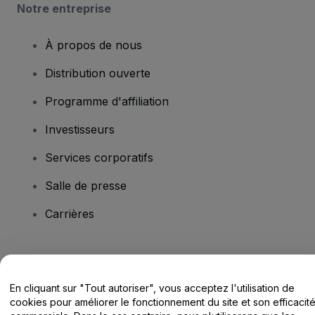
Notre entreprise
À propos de nous
Distribution ouverte
Programme d'affiliation
Investisseurs
Services corporatifs
Salle de presse
Carrières
Vous avez des questions ?
En cliquant sur "Tout autoriser", vous acceptez l'utilisation de
Centre d'assistance / Nous contacter
cookies pour améliorer le fonctionnement du site et son efficacit