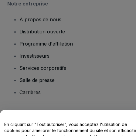
Notre entreprise
À propos de nous
Distribution ouverte
Programme d'affiliation
Investisseurs
Services corporatifs
Salle de presse
Carrières
Vous avez des questions ?
En cliquant sur "Tout autoriser", vous acceptez l'utilisation de
Centre d'assistance / Nous contacter
cookies pour améliorer le fonctionnement du site et son efficacit