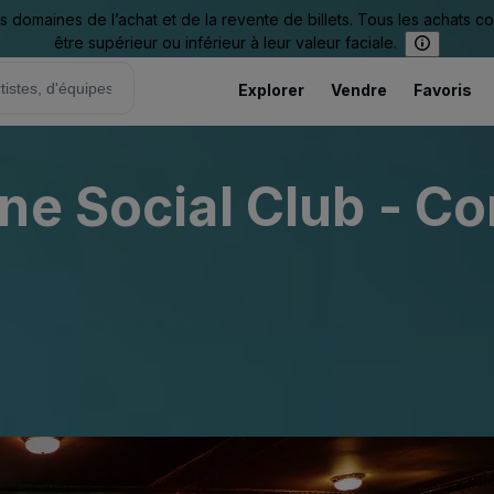
omaines de l’achat et de la revente de billets. Tous les achats c
être supérieur ou inférieur à leur valeur faciale.
Explorer
Vendre
Favoris
ne Social Club - C