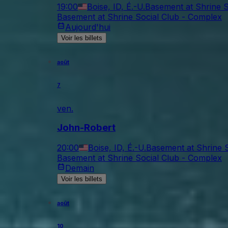
19:00
Boise, ID, É.-U.
Basement at Shrine S
Basement at Shrine Social Club - Complex
Aujourd'hui
Voir les billets
août
7
ven.
John-Robert
20:00
Boise, ID, É.-U.
Basement at Shrine 
Basement at Shrine Social Club - Complex
Demain
Voir les billets
août
10