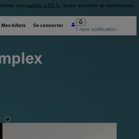
onfirmés sont
garantis à 100 %
. Le prix des billets de revente peut
Mes billets
Se connecter
1 new notification
omplex