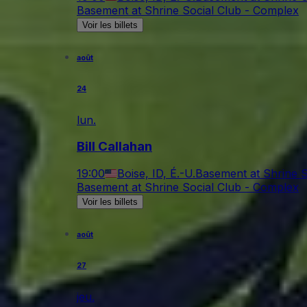
Basement at Shrine Social Club - Complex
Voir les billets
août
24
lun.
Bill Callahan
19:00
Boise, ID, É.-U.
Basement at Shrine S
Basement at Shrine Social Club - Complex
Voir les billets
août
27
jeu.