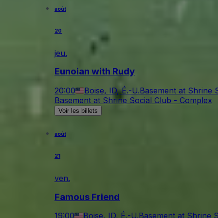
août
20
jeu.
Eunoian with Rudy
20:00
Boise, ID, É.-U.
Basement at Shrine 
Basement at Shrine Social Club - Complex
Voir les billets
août
21
ven.
Famous Friend
19:00
Boise, ID, É.-U.
Basement at Shrine S