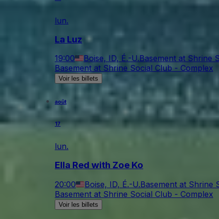
lun.
La Luz
19:00
Boise, ID, É.-U.
Basement at Shrine S
Basement at Shrine Social Club - Complex
Voir les billets
août
17
lun.
Ella Red with Zoe Ko
20:00
Boise, ID, É.-U.
Basement at Shrine 
Basement at Shrine Social Club - Complex
Voir les billets