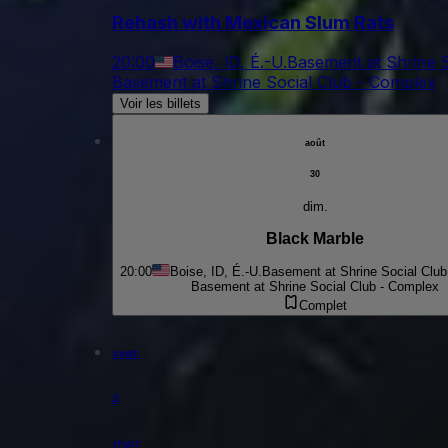
Rehash with Mexican Slum Rats
20:00
Boise, ID, É.-U.
Basement at Shrine 
Basement at Shrine Social Club - Complex
Voir les billets
août
30
dim.
Black Marble
20:00
Boise, ID, É.-U.
Basement at Shrine Social Club
Basement at Shrine Social Club - Complex
Complet
sept.
2
mer.