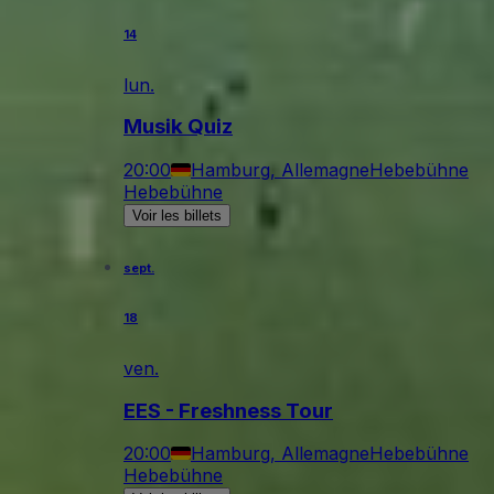
14
lun.
Musik Quiz
20:00
Hamburg, Allemagne
Hebebühne
Hebebühne
Voir les billets
sept.
18
ven.
EES - Freshness Tour
20:00
Hamburg, Allemagne
Hebebühne
Hebebühne