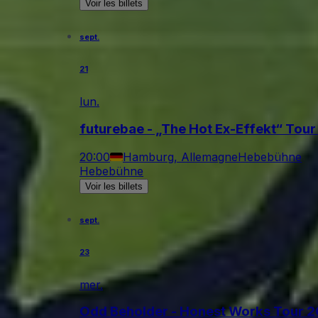
Voir les billets
sept.
21
lun.
futurebae - „The Hot Ex-Effekt“ Tou
20:00
Hamburg, Allemagne
Hebebühne
Hebebühne
Voir les billets
sept.
23
mer.
Odd Beholder - Honest Works Tour 