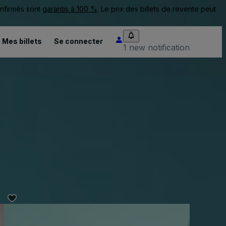
onfirmés sont
garantis à 100 %
. Le prix des billets de revente peut
Mes billets
Se connecter
1 new notification