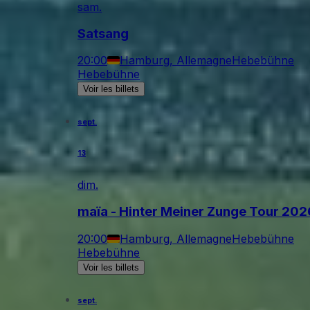
sam.
Satsang
20:00
Hamburg, Allemagne
Hebebühne
Hebebühne
Voir les billets
sept.
13
dim.
maïa - Hinter Meiner Zunge Tour 202
20:00
Hamburg, Allemagne
Hebebühne
Hebebühne
Voir les billets
sept.