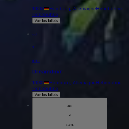
19:00
Hamburg, Allemagne
Hebebühne
Hebebühne
Voir les billets
oct.
1
jeu.
Dreamdnvr
19:30
Hamburg, Allemagne
Hebebühne
Hebebühne
Voir les billets
oct.
3
sam.