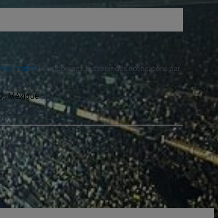
fidentialité
. Vous pourriez recevoir des notifications par
0, Méxique