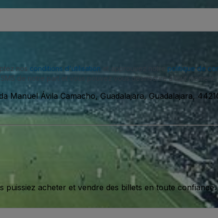
eptez nos
conditions d'utilisation
et approuvez notre
politique de con
SMS de notre part et vous pouvez vous désinscrire à tout moment.
da Manuel Ávila Camacho, Guadalajara, Guadalajara, 4421
issiez acheter et vendre des billets en toute confiance.