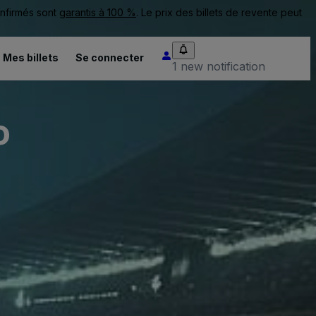
onfirmés sont
garantis à 100 %
. Le prix des billets de revente peut
Mes billets
Se connecter
1 new notification
o