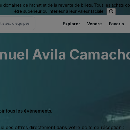
omaines de l’achat et de la revente de billets. Tous les achats c
être supérieur ou inférieur à leur valeur faciale.
Explorer
Vendre
Favoris
anuel Avila Camach
oir tous les événements.
ue des offres directement dans votre boîte de réception :