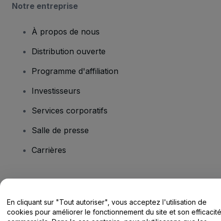
Notre entreprise
À propos de nous
Distribution ouverte
Programme d'affiliation
Investisseurs
Services corporatifs
Salle de presse
Carrières
Vous avez des questions ?
En cliquant sur "Tout autoriser", vous acceptez l'utilisation de
Centre d'assistance / Nous contacter
cookies pour améliorer le fonctionnement du site et son efficacit