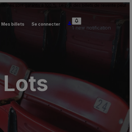
onfirmés sont
garantis à 100 %
. Le prix des billets de revente peut
Mes billets
Se connecter
1 new notification
 Lots