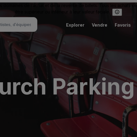
omaines de l’achat et de la revente de billets. Tous les achats c
être supérieur ou inférieur à leur valeur faciale.
Explorer
Vendre
Favoris
urch Parking