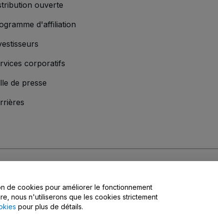
stribution ouverte
ogramme d'affiliation
vestisseurs
rvices corporatifs
lle de presse
rrières
s
, la
Politique de confidentialité
, la
Politique en matière de cookies
et la
Poli
tion de cookies pour améliorer le fonctionnement
matière de confidentialité
ire, nous n'utiliserons que les cookies strictement
okies
pour plus de détails.