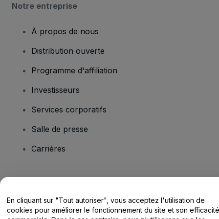
Notre entreprise
À propos de nous
Distribution ouverte
Programme d'affiliation
Investisseurs
Services corporatifs
Salle de presse
Carrières
Vous avez des questions ?
En cliquant sur "Tout autoriser", vous acceptez l'utilisation de
Centre d'assistance / Nous contacter
cookies pour améliorer le fonctionnement du site et son efficacit