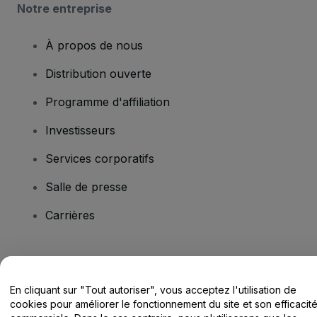
Notre entreprise
À propos de nous
Distribution ouverte
Programme d'affiliation
Investisseurs
Services corporatifs
Salle de presse
Carrières
Vous avez des questions ?
En cliquant sur "Tout autoriser", vous acceptez l'utilisation de
Centre d'assistance / Nous contacter
cookies pour améliorer le fonctionnement du site et son efficacit