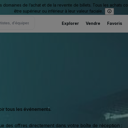
omaines de l’achat et de la revente de billets. Tous les achats c
être supérieur ou inférieur à leur valeur faciale.
Explorer
Vendre
Favoris
oir tous les événements.
ue des offres directement dans votre boîte de réception :