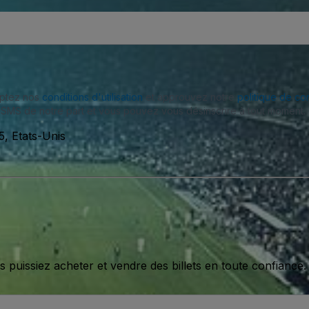
eptez nos
conditions d'utilisation
et approuvez notre
politique de con
SMS de notre part et vous pouvez vous désinscrire à tout moment.
, Etats-Unis
issiez acheter et vendre des billets en toute confiance.