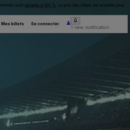
onfirmés sont
garantis à 100 %
. Le prix des billets de revente peut
Mes billets
Se connecter
1 new notification