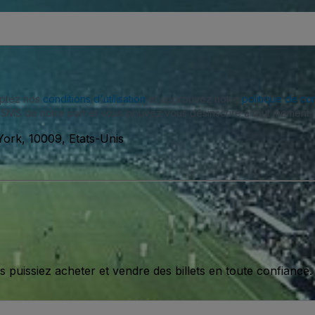
eptez nos
conditions d'utilisation
et approuvez notre
politique de con
SMS de notre part et vous pouvez vous désinscrire à tout moment.
ork, 10009, Etats-Unis
issiez acheter et vendre des billets en toute confiance.