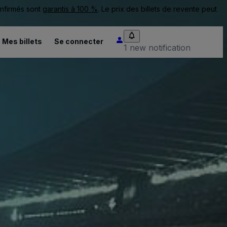
onfirmés sont
garantis à 100 %
. Le prix des billets de revente peut
Mes billets
Se connecter
1 new notification