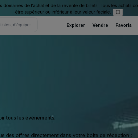
omaines de l’achat et de la revente de billets. Tous les achats c
être supérieur ou inférieur à leur valeur faciale.
Explorer
Vendre
Favoris
oir tous les événements.
ue des offres directement dans votre boîte de réception :