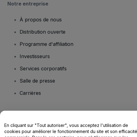
Notre entreprise
À propos de nous
Distribution ouverte
Programme d'affiliation
Investisseurs
Services corporatifs
Salle de presse
Carrières
Vous avez des questions ?
En cliquant sur "Tout autoriser", vous acceptez l'utilisation de
Centre d'assistance / Nous contacter
cookies pour améliorer le fonctionnement du site et son efficacit