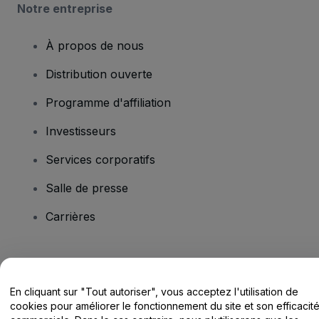
Notre entreprise
À propos de nous
Distribution ouverte
Programme d'affiliation
Investisseurs
Services corporatifs
Salle de presse
Carrières
Vous avez des questions ?
En cliquant sur "Tout autoriser", vous acceptez l'utilisation de
Centre d'assistance / Nous contacter
cookies pour améliorer le fonctionnement du site et son efficacit