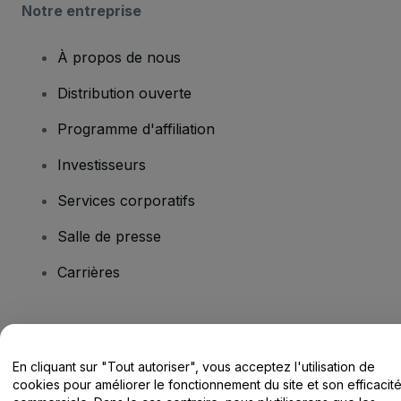
Notre entreprise
À propos de nous
Distribution ouverte
Programme d'affiliation
Investisseurs
Services corporatifs
Salle de presse
Carrières
Vous avez des questions ?
En cliquant sur "Tout autoriser", vous acceptez l'utilisation de
Centre d'assistance / Nous contacter
cookies pour améliorer le fonctionnement du site et son efficacit