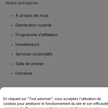
Notre entreprise
À propos de nous
Distribution ouverte
Programme d'affiliation
Investisseurs
Services corporatifs
Salle de presse
Carrières
Vous avez des questions ?
En cliquant sur "Tout autoriser", vous acceptez l'utilisation de
Centre d'assistance / Nous contacter
cookies pour améliorer le fonctionnement du site et son efficacit