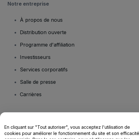
Notre entreprise
À propos de nous
Distribution ouverte
Programme d'affiliation
Investisseurs
Services corporatifs
Salle de presse
Carrières
Vous avez des questions ?
En cliquant sur "Tout autoriser", vous acceptez l'utilisation de
Centre d'assistance / Nous contacter
cookies pour améliorer le fonctionnement du site et son efficacit