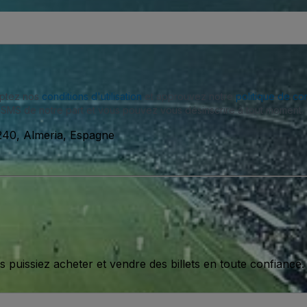
eptez nos
conditions d'utilisation
et approuvez notre
politique de con
SMS de notre part et vous pouvez vous désinscrire à tout moment.
4240, Almeria, Espagne
issiez acheter et vendre des billets en toute confiance.