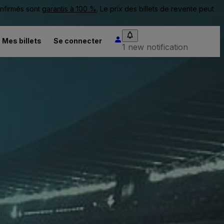
onfirmés sont
garantis à 100 %
. Le prix des billets de revente peut
Mes billets
Se connecter
1 new notification