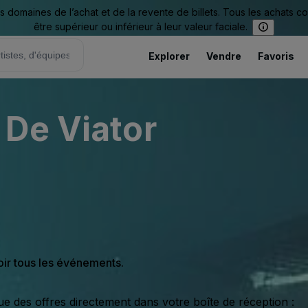
omaines de l’achat et de la revente de billets. Tous les achats c
être supérieur ou inférieur à leur valeur faciale.
Explorer
Vendre
Favoris
 De Viator
oir tous les événements.
ue des offres directement dans votre boîte de réception :