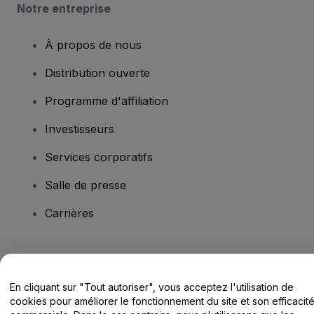
Notre entreprise
À propos de nous
Distribution ouverte
Programme d'affiliation
Investisseurs
Services corporatifs
Salle de presse
Carrières
Vous avez des questions ?
En cliquant sur "Tout autoriser", vous acceptez l'utilisation de
Centre d'assistance / Nous contacter
cookies pour améliorer le fonctionnement du site et son efficacit