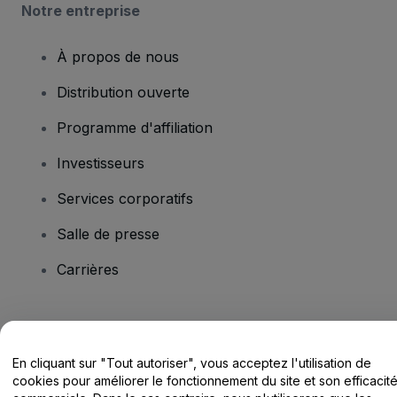
Notre entreprise
À propos de nous
Distribution ouverte
Programme d'affiliation
Investisseurs
Services corporatifs
Salle de presse
Carrières
Vous avez des questions ?
En cliquant sur "Tout autoriser", vous acceptez l'utilisation de
Centre d'assistance / Nous contacter
cookies pour améliorer le fonctionnement du site et son efficacit