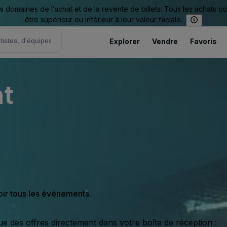
omaines de l’achat et de la revente de billets. Tous les achats c
être supérieur ou inférieur à leur valeur faciale.
Explorer
Vendre
Favoris
nt
oir tous les événements.
ue des offres directement dans votre boîte de réception :