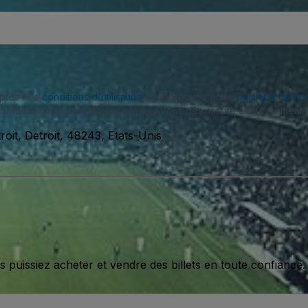
eptez nos
conditions d'utilisation
et approuvez notre
politique de con
SMS de notre part et vous pouvez vous désinscrire à tout moment.
oit, Detroit, 48243, Etats-Unis
issiez acheter et vendre des billets en toute confiance.