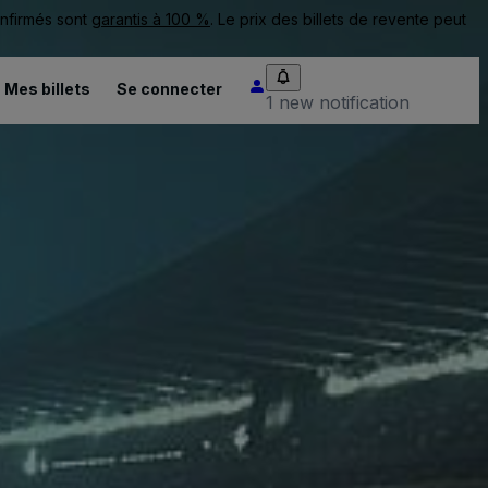
onfirmés sont
garantis à 100 %
. Le prix des billets de revente peut
Mes billets
Se connecter
1 new notification