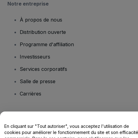
Notre entreprise
À propos de nous
Distribution ouverte
Programme d'affiliation
Investisseurs
Services corporatifs
Salle de presse
Carrières
Vous avez des questions ?
En cliquant sur "Tout autoriser", vous acceptez l'utilisation de
Centre d'assistance / Nous contacter
cookies pour améliorer le fonctionnement du site et son efficacit