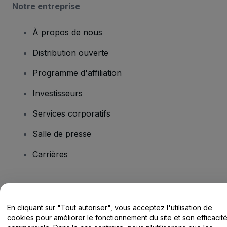
Notre entreprise
À propos de nous
Distribution ouverte
Programme d'affiliation
Investisseurs
Services corporatifs
Salle de presse
Carrières
Vous avez des questions ?
En cliquant sur "Tout autoriser", vous acceptez l'utilisation de
Centre d'assistance / Nous contacter
cookies pour améliorer le fonctionnement du site et son efficacit