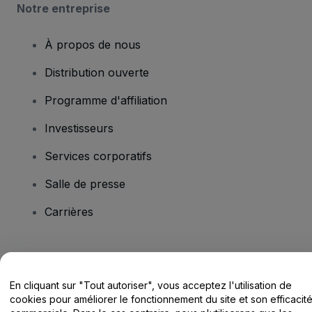
Notre entreprise
À propos de nous
Distribution ouverte
Programme d'affiliation
Investisseurs
Services corporatifs
Salle de presse
Carrières
Vous avez des questions ?
En cliquant sur "Tout autoriser", vous acceptez l'utilisation de
Centre d'assistance / Nous contacter
cookies pour améliorer le fonctionnement du site et son efficacit