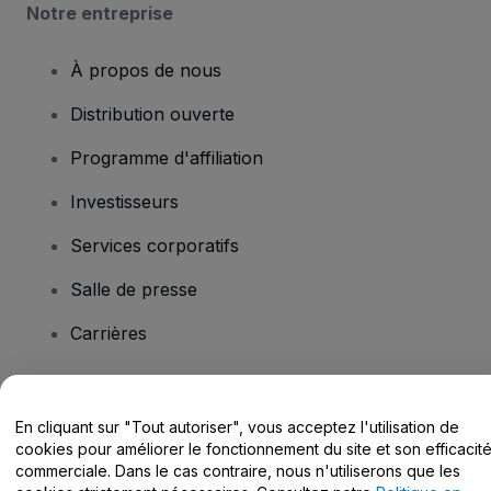
Notre entreprise
À propos de nous
Distribution ouverte
Programme d'affiliation
Investisseurs
Services corporatifs
Salle de presse
Carrières
Vous avez des questions ?
En cliquant sur "Tout autoriser", vous acceptez l'utilisation de
cookies pour améliorer le fonctionnement du site et son efficacit
Centre d'assistance / Nous contacter
commerciale. Dans le cas contraire, nous n'utiliserons que les