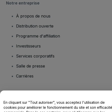
Notre entreprise
À propos de nous
Distribution ouverte
Programme d'affiliation
Investisseurs
Services corporatifs
Salle de presse
Carrières
Vous avez des questions ?
En cliquant sur "Tout autoriser", vous acceptez l'utilisation de
Centre d'assistance / Nous contacter
cookies pour améliorer le fonctionnement du site et son efficacit