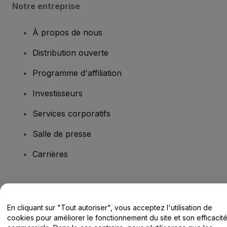
Notre entreprise
À propos de nous
Distribution ouverte
Programme d'affiliation
Investisseurs
Services corporatifs
Salle de presse
Carrières
Vous avez des questions ?
En cliquant sur "Tout autoriser", vous acceptez l'utilisation de
Centre d'assistance / Nous contacter
cookies pour améliorer le fonctionnement du site et son efficacit